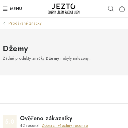
Přejít
Hleda
na
obsah
Prodávané značky
DÁRKOVÉ SADY
TRVANLIVÉ
Džemy
DROGERIE A KOSMETIKA
Žádné produkty značky
Džemy
nebyly nalezeny...
NÁPOJE
SPORT A ZDRAVÍ
RELAX A REGENERACE
KERAMIKA
Ověřeno zákazníky
5.0
42
recenzí.
Zobrazit všechny recenze