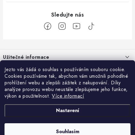
Z
á
Užitečné informace
p
a
O nás
Jezto vás žádá o souhlas s používáním souboru cookie.
Zákaznický servis
t
Cookies používáme tak, abychom vám umožnili pohodlné
Náš příběh
prohlížení webu a zlepšili zážitek z nakupování. Díky
í
Obchodní podmínky
Přijímáme online platby
analýze provozu webu neustále zlepšujeme jeho funkce,
Firemní dárky
výkon a použitelnost.
Více informací
Ochrana osobních údajů
Facebook
Kariéra
Doprava & platba
Nastavení
Catering
Jezto Market
Hodnocení obchodu
Blog
Kontakt
Souhlasím
Copyright 2026
JEZTO
. Všechna práva vyhrazena.
Upravit nastavení cookies