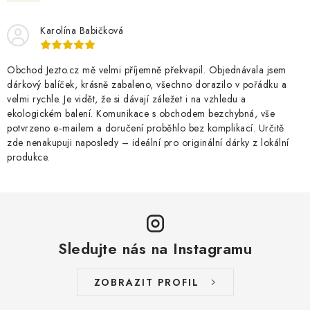
O NÁS
NÁŠ PŘÍBĚH
FIREMNÍ DÁRKY
KONTAKTY
DOPRAVA A PLATBA
Karolína Babičková
Obchod Jezto.cz mě velmi příjemně překvapil. Objednávala jsem
dárkový balíček, krásně zabaleno, všechno dorazilo v pořádku a
velmi rychle. Je vidět, že si dávají záležet i na vzhledu a
ekologickém balení. Komunikace s obchodem bezchybná, vše
potvrzeno e‑mailem a doručení proběhlo bez komplikací. Určitě
zde nenakupuji naposledy – ideální pro originální dárky z lokální
produkce.
Sledujte nás na Instagramu
ZOBRAZIT PROFIL