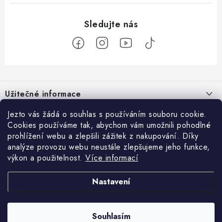
Z
á
Užitečné informace
p
a
O nás
Jezto vás žádá o souhlas s používáním souboru cookie.
Zákaznický servis
t
Cookies používáme tak, abychom vám umožnili pohodlné
Náš příběh
prohlížení webu a zlepšili zážitek z nakupování. Díky
í
Obchodní podmínky
Přijímáme online platby
analýze provozu webu neustále zlepšujeme jeho funkce,
Firemní dárky
výkon a použitelnost.
Více informací
Ochrana osobních údajů
Facebook
Kariéra
Doprava & platba
Nastavení
Catering
Jezto Market
Hodnocení obchodu
Blog
Kontakt
Souhlasím
Copyright 2026
JEZTO
. Všechna práva vyhrazena.
Upravit nastavení cookies