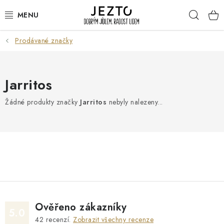
Přejít
Hleda
na
obsah
Prodávané značky
DÁRKOVÉ SADY
TRVANLIVÉ
Jarritos
DROGERIE A KOSMETIKA
Žádné produkty značky
Jarritos
nebyly nalezeny...
NÁPOJE
SPORT A ZDRAVÍ
RELAX A REGENERACE
KERAMIKA
Ověřeno zákazníky
5.0
42
recenzí.
Zobrazit všechny recenze