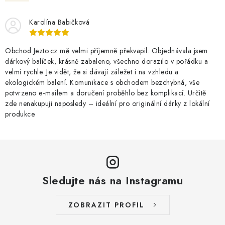
O NÁS
NÁŠ PŘÍBĚH
FIREMNÍ DÁRKY
KONTAKTY
DOPRAVA A PLATBA
Karolína Babičková
Obchod Jezto.cz mě velmi příjemně překvapil. Objednávala jsem
dárkový balíček, krásně zabaleno, všechno dorazilo v pořádku a
velmi rychle. Je vidět, že si dávají záležet i na vzhledu a
ekologickém balení. Komunikace s obchodem bezchybná, vše
potvrzeno e‑mailem a doručení proběhlo bez komplikací. Určitě
zde nenakupuji naposledy – ideální pro originální dárky z lokální
produkce.
Sledujte nás na Instagramu
ZOBRAZIT PROFIL