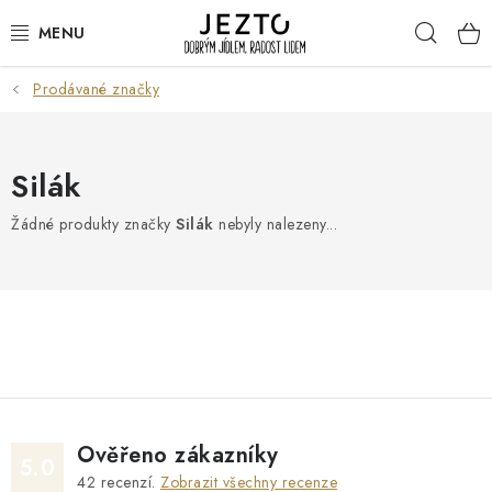
Přejít
Hleda
na
obsah
Prodávané značky
DÁRKOVÉ SADY
TRVANLIVÉ
Silák
DROGERIE A KOSMETIKA
Žádné produkty značky
Silák
nebyly nalezeny...
NÁPOJE
SPORT A ZDRAVÍ
RELAX A REGENERACE
KERAMIKA
Ověřeno zákazníky
5.0
42
recenzí.
Zobrazit všechny recenze