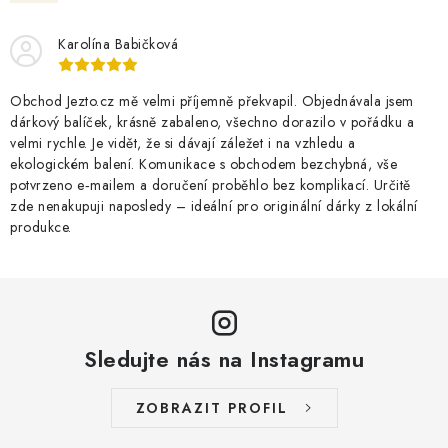
O NÁS
NÁŠ PŘÍBĚH
FIREMNÍ DÁRKY
KONTAKTY
DOPRAVA A PLATBA
Karolína Babičková
Obchod Jezto.cz mě velmi příjemně překvapil. Objednávala jsem
dárkový balíček, krásně zabaleno, všechno dorazilo v pořádku a
velmi rychle. Je vidět, že si dávají záležet i na vzhledu a
ekologickém balení. Komunikace s obchodem bezchybná, vše
potvrzeno e‑mailem a doručení proběhlo bez komplikací. Určitě
zde nenakupuji naposledy – ideální pro originální dárky z lokální
produkce.
Sledujte nás na Instagramu
ZOBRAZIT PROFIL