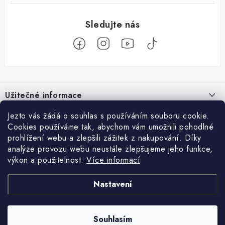
Z
á
Užitečné informace
p
a
O nás
Jezto vás žádá o souhlas s používáním souboru cookie.
Zákaznický servis
t
Cookies používáme tak, abychom vám umožnili pohodlné
Náš příběh
prohlížení webu a zlepšili zážitek z nakupování. Díky
í
Obchodní podmínky
Přijímáme online platby
analýze provozu webu neustále zlepšujeme jeho funkce,
Firemní dárky
výkon a použitelnost.
Více informací
Ochrana osobních údajů
Facebook
Kariéra
Doprava & platba
Nastavení
Catering
Jezto Market
JEZTO
Hodnocení obchodu
Blog
Kontakt
Souhlasím
Copyright 2026
JEZTO
. Všechna práva vyhrazena.
Upravit nastavení cookies