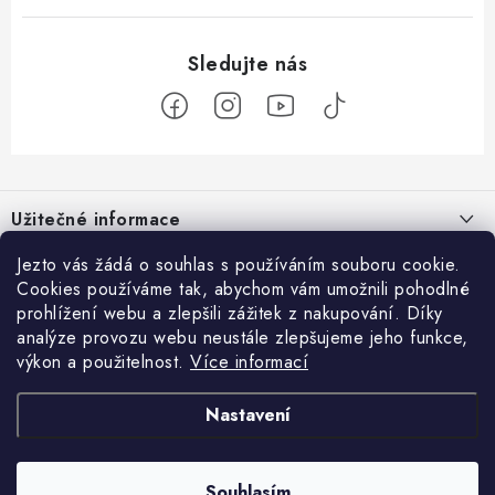
Z
á
Užitečné informace
p
a
O nás
Jezto vás žádá o souhlas s používáním souboru cookie.
Zákaznický servis
t
Cookies používáme tak, abychom vám umožnili pohodlné
Náš příběh
prohlížení webu a zlepšili zážitek z nakupování. Díky
í
Obchodní podmínky
Přijímáme online platby
analýze provozu webu neustále zlepšujeme jeho funkce,
Firemní dárky
Ochrana osobních údajů
výkon a použitelnost.
Více informací
Facebook
Kariéra
Doprava & platba
Nastavení
Catering
Jezto Market
Hodnocení obchodu
Blog
Kontakt
Souhlasím
Copyright 2026
JEZTO
. Všechna práva vyhrazena.
Upravit nastavení cookies