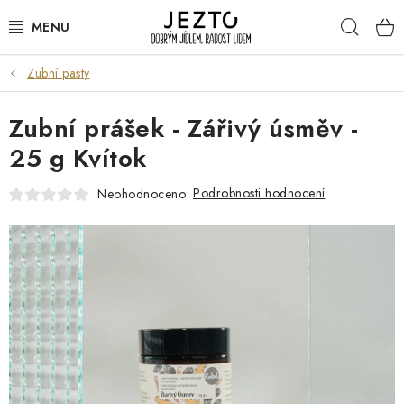
Přejít
Hleda
na
obsah
Zubní pasty
DÁRKOVÉ SADY
Zubní prášek - Zářivý úsměv -
TRVANLIVÉ
25 g Kvítok
DROGERIE A KOSMETIKA
Podrobnosti hodnocení
Neohodnoceno
NÁPOJE
SPORT A ZDRAVÍ
RELAX A REGENERACE
KERAMIKA