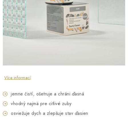
O NÁS
NÁŠ PŘÍBĚH
FIREMNÍ DÁRKY
KONTAKTY
DOPRAVA A PLATBA
Více informací
jemne čistí, ošetruje a chráni ďasná
vhodný najmä pre citlivé zuby
osviežuje dych a zlepšuje stav ďasien