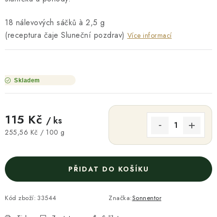
18 nálevových sáčků à 2,5 g
(receptura čaje Sluneční pozdrav)
Více informací
Skladem
115 Kč
/ ks
Měrná cena:
255,56 Kč / 100 g
PŘIDAT DO KOŠÍKU
Kód zboží:
33544
Značka:
Sonnentor