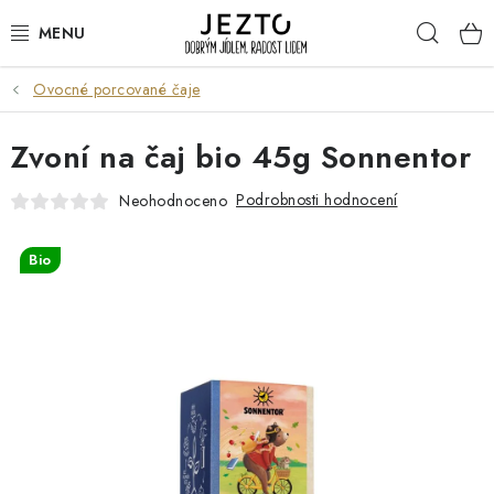
Přejít
Hleda
na
obsah
Ovocné porcované čaje
DÁRKOVÉ SADY
Zvoní na čaj bio 45g Sonnentor
TRVANLIVÉ
Podrobnosti hodnocení
Neohodnoceno
DROGERIE A KOSMETIKA
Bio
NÁPOJE
SPORT A ZDRAVÍ
RELAX A REGENERACE
KERAMIKA