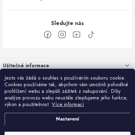
Z
á
Užitečné informace
p
a
O nás
Jezto vás žádá o souhlas s používáním souboru cookie.
Zákaznický servis
t
Cookies používáme tak, abychom vám umožnili pohodlné
Náš příběh
prohlížení webu a zlepšili zážitek z nakupování. Díky
í
Obchodní podmínky
Přijímáme online platby
analýze provozu webu neustále zlepšujeme jeho funkce,
Firemní dárky
Ochrana osobních údajů
výkon a použitelnost.
Více informací
Facebook
Kariéra
Doprava & platba
Nastavení
Catering
Jezto Market
Hodnocení obchodu
Blog