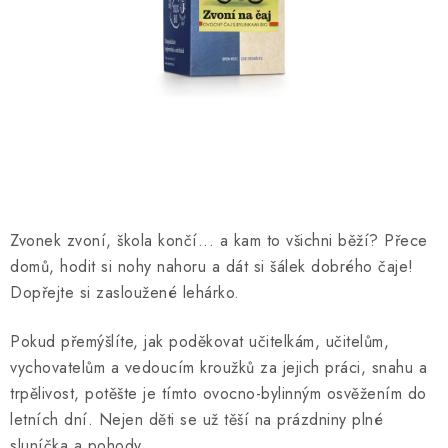
O NÁS
NÁŠ PŘÍBĚH
FIREMNÍ DÁRKY
KONTAKTY
DOPRAVA A PLATBA
Zvonek zvoní, škola končí... a kam to všichni běží? Přece
domů, hodit si nohy nahoru a dát si šálek dobrého čaje!
Dopřejte si zasloužené lehárko.
Pokud přemýšlíte, jak poděkovat učitelkám, učitelům,
vychovatelům a vedoucím kroužků za jejich práci, snahu a
trpělivost, potěšte je tímto ovocno-bylinným osvěžením do
letních dní. Nejen děti se už těší na prázdniny plné
sluníčka a pohody.