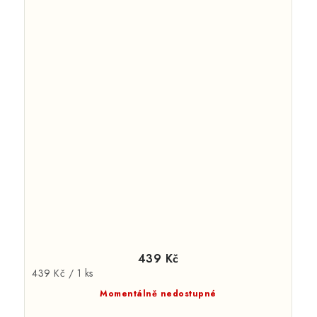
439 Kč
Měrná
439 Kč / 1 ks
cena:
Momentálně nedostupné