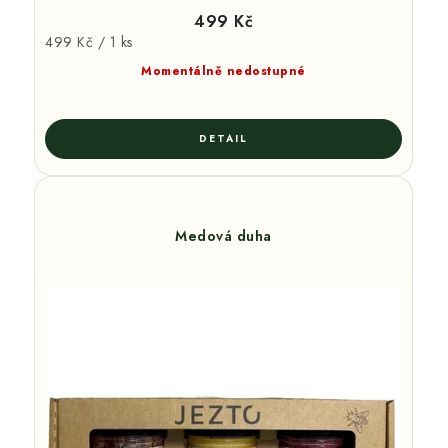
499 Kč
Měrná
499 Kč / 1 ks
cena:
Momentálně nedostupné
Medová duha