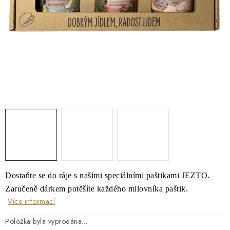
O NÁS
NÁŠ PŘÍBĚH
FIREMNÍ DÁRKY
KONTAKTY
DOPRAVA A PLATBA
Dostaňte se do ráje s našimi speciálními paštikami JEZTO.
Zaručeně dárkem potěšíte každého milovníka paštik.
Více informací
Položka byla vyprodána…