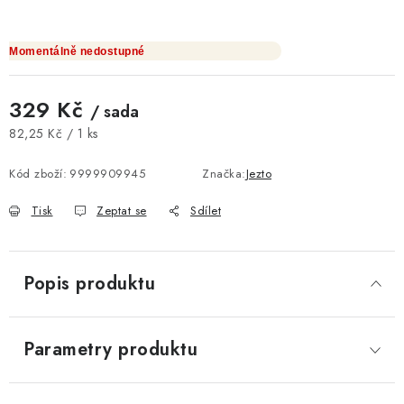
Momentálně nedostupné
329 Kč
/ sada
Měrná cena:
82,25 Kč / 1 ks
Kód zboží:
9999909945
Značka:
Jezto
Tisk
Zeptat se
Sdílet
Popis produktu
Parametry produktu