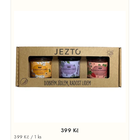
399 Kč
Měrná
399 Kč / 1 ks