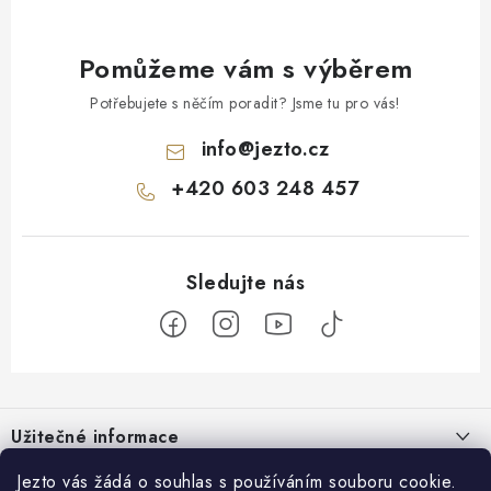
Pomůžeme vám s výběrem
Potřebujete s něčím poradit? Jsme tu pro vás!
info
@
jezto.cz
+420 603 248 457
Z
á
Užitečné informace
p
a
O nás
Jezto vás žádá o souhlas s používáním souboru cookie.