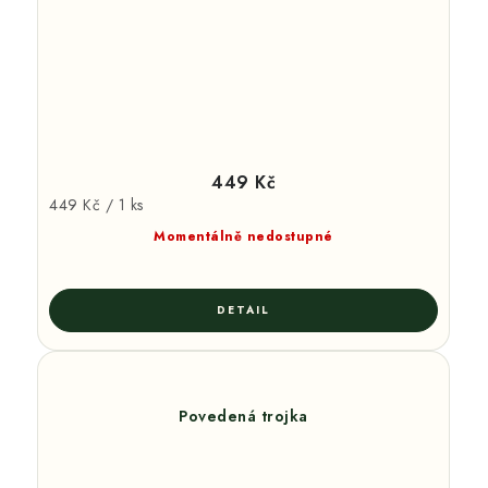
449 Kč
Měrná
449 Kč / 1 ks
cena:
Momentálně nedostupné
Povedená trojka