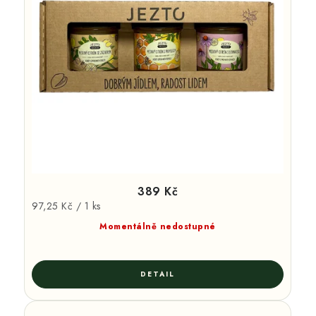
389 Kč
Měrná
97,25 Kč / 1 ks
cena:
Momentálně nedostupné