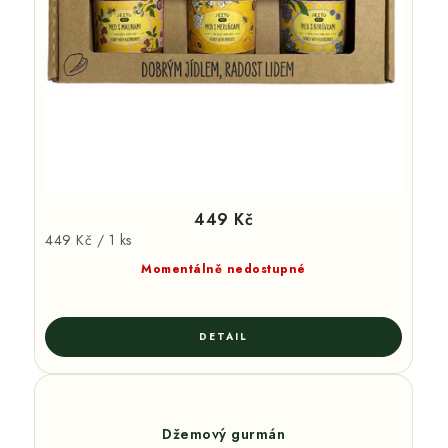
449 Kč
Měrná
449 Kč / 1 ks
cena:
Momentálně nedostupné
Džemový gurmán