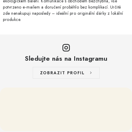
ekologickém balení. Komunikace s obchodem bezchybná, vše
v
potvrzeno e‑mailem a doručení proběhlo bez komplikací. Určitě
ý
zde nenakupuji naposledy – ideální pro originální dárky z lokální
produkce.
p
i
s
u
Sledujte nás na Instagramu
ZOBRAZIT PROFIL