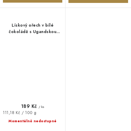
Lískový ořech v bílé
čokoládě s Ugandskou
vanilkou 170 g Šufan
189 Kč
/ ks
Měrná
111,18 Kč / 100 g
cena:
Momentálně nedostupné