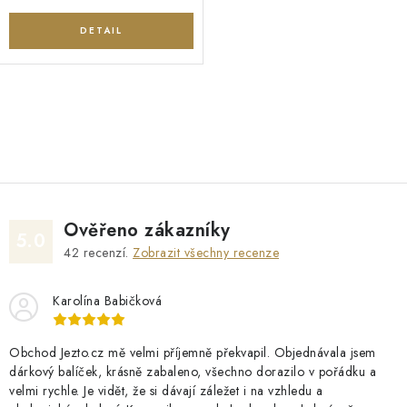
O
v
l
á
d
Ověřeno zákazníky
a
5.0
42
recenzí.
Zobrazit všechny recenze
c
í
Karolína Babičková
p
r
v
Obchod Jezto.cz mě velmi příjemně překvapil. Objednávala jsem
dárkový balíček, krásně zabaleno, všechno dorazilo v pořádku a
k
velmi rychle. Je vidět, že si dávají záležet i na vzhledu a
y