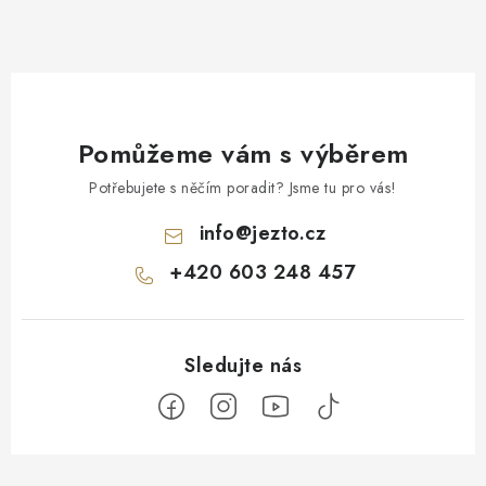
Pomůžeme vám s výběrem
Potřebujete s něčím poradit? Jsme tu pro vás!
info
@
jezto.cz
+420 603 248 457
Z