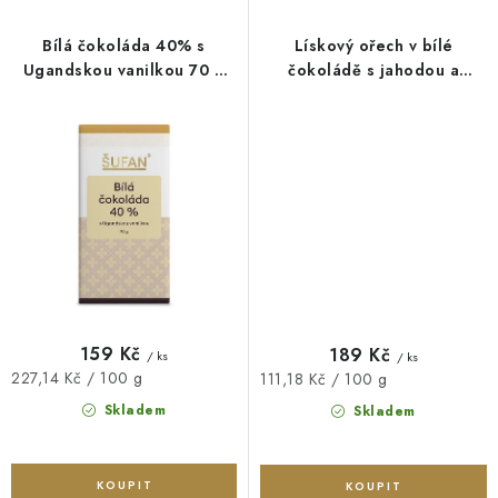
Bílá čokoláda 40% s
Lískový ořech v bílé
Ugandskou vanilkou 70 g
čokoládě s jahodou a
Šufan
malinou 170 g Šufan
159 Kč
189 Kč
/ ks
/ ks
Měrná
227,14 Kč / 100 g
Měrná
111,18 Kč / 100 g
cena:
cena:
Skladem
Skladem