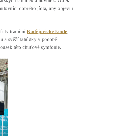
inářských lahůdek a novinek. Od
9.
ilovníci dobrého jídla, aby objevili
řily tradiční
Budějovické koule
,
u a svěží lahůdky v podobě
kousek této chuťové symfonie.