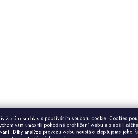
vás žádá o souhlas s používáním souboru cookie. Cookies po
ychom vám umožnili pohodlné prohlížení webu a zlepšili zážit
Výstaviště České Budějovice
vání. Díky analýze provozu webu neustále zlepšujeme jeho f