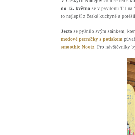
V Českých Budějovicích se letos k
do 12. května
se v pavilonu
T1
na V
to nejlepší z české kuchyně a potěši
Jezto
se pyšnilo svým stánkem, kter
medové perníčky s potiskem
půvab
smoothie Nootz
. Pro návštěvníky b