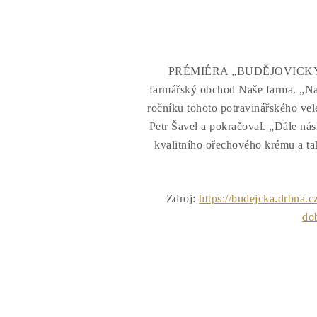
PRÉMIÉRA „BUDĚJOVICKÝCH KOU
farmářský obchod Naše farma. „N
ročníku tohoto potravinářského vel
Petr Šavel a pokračoval. „Dále nás
kvalitního ořechového krému a tak
Zdroj:
https://budejcka.drbna.
do