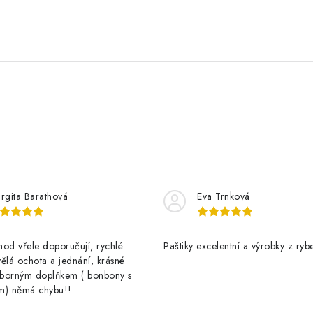
rgita Barathová
Eva Trnková
od vřele doporučují, rychlé
Paštiky excelentní a výrobky z rybe
ělá ochota a jednání, krásné
výborným doplňkem ( bonbony s
m) němá chybu!!