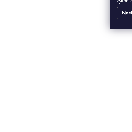
výkon 
Nas