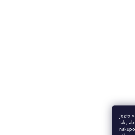
Jezto 
tak, ab
nakupo