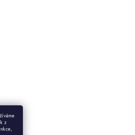
užíváme
ek z
unkce,