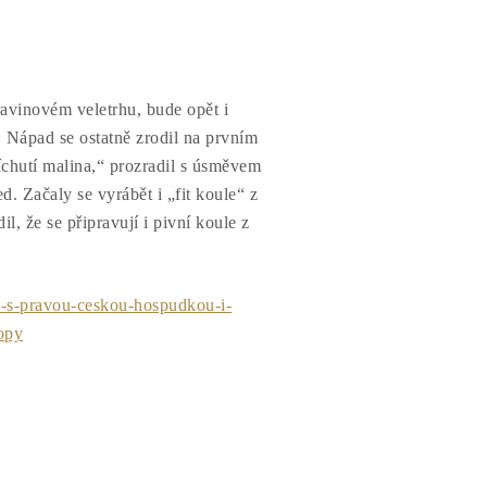
inovém veletrhu, bude opět i
ápad se ostatně zrodil na prvním
íchutí malina,“ prozradil s úsměvem
. Začaly se vyrábět i „fit koule“ z
, že se připravují i pivní koule z
rh-s-pravou-ceskou-hospudkou-i-
opy