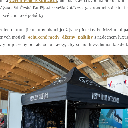
onala
Czech Food Expo 2024
, událost slavná svou nabídkou kul
ýstavišti České Budějovice sešla špičková gastronomická elita i m
li své chuťové pohárky.
ý byl ohromujícími novinkami jenž jsme představily. Mezi nimi pat
ných motivů,
ochucené medy
,
džemy
,
paštiky
s nádechem luxus
yly připraveny bohaté ochutnávky, aby si mohli vychutnat každý 