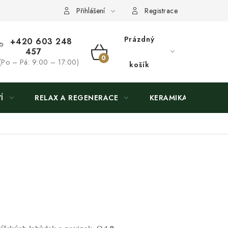
Přihlášení
Registrace
Prázdný
+420 603 248
457
NÁKUPNÍ
(Po – Pá: 9:00 – 17:00)
košík
KOŠÍK
Í
RELAX A REGENERACE
KERAMIKA