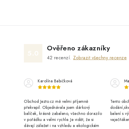
Ověřeno zákazníky
5.0
42
recenzí.
Zobrazit všechny recenze
Karolína Babičková
Ma
Obchod Jezto.cz mě velmi příjemně
Tento obch
překvapil. Objednávala jsem dárkový
dodání,skv
balíček, krásně zabaleno, všechno dorazilo
balení s 
v pořádku a velmi rychle. Je vidět, že si
vaječňáke
dávají záležet i na vzhledu a ekologickém