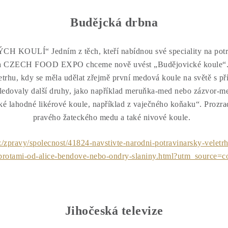
Budějcká drbna
LÍ“ Jedním z těch, kteří nabídnou své speciality na potrav
a CZECH FOOD EXPO chceme nově uvést „Budějovické koule“. N
etrhu, kdy se měla udělat zřejmě první medová koule na světě s př
ledovaly další druhy, jako například meruňka-med nebo zázvor-med
é lahodné likérové koule, například z vaječného koňaku“. Prozradil
pravého žateckého medu a také nivové koule.
cz/zpravy/spolecnost/41824-navstivte-narodni-potravinarsky-velet
brotami-od-alice-bendove-nebo-ondry-slaniny.html?utm_source=c
Jihočeská televize