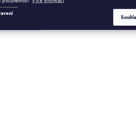
a použitelnost.
Více informací
tavení
Souhl