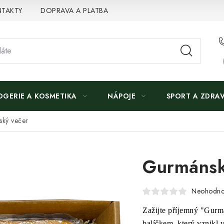
TAKTY
DOPRAVA A PLATBA
OGERIE A KOSMETIKA
NÁPOJE
SPORT A ZDRAV
ký večer
Gurmánsk
Neohodn
Zažijte příjemný "Gur
balíčkem, který vznikl 