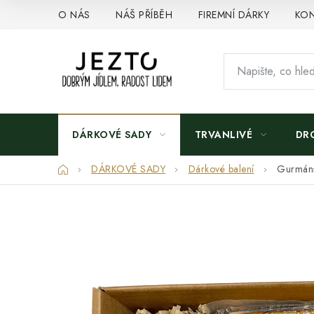
Přejít
O NÁS
NÁŠ PŘÍBĚH
FIREMNÍ DÁRKY
KON
na
obsah
DÁRKOVÉ SADY
TRVANLIVÉ
DR
Domů
DÁRKOVÉ SADY
Dárkové balení
Gurmáns