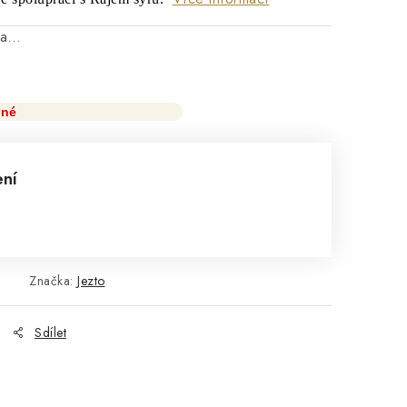
na…
pné
ení
Značka:
Jezto
Sdílet