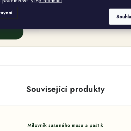
a použitelnost.
Více informací
žce.
tavení
Souhl
Související produkty
Milovník sušeného masa a paštik