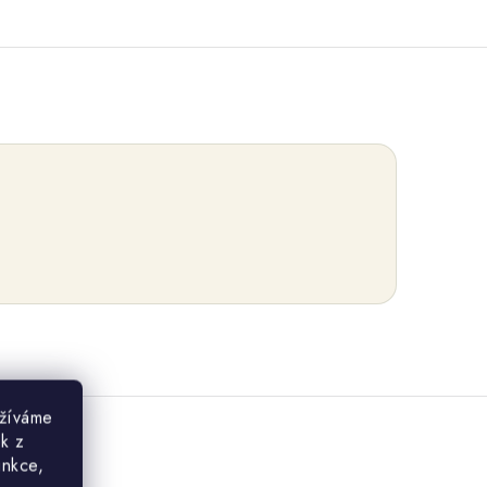
užíváme
ek z
unkce,