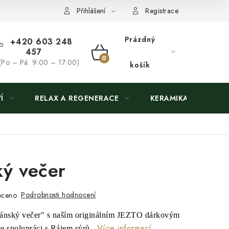
Přihlášení
Registrace
Prázdný
+420 603 248
457
NÁKUPNÍ
(Po – Pá: 9:00 – 17:00)
košík
KOŠÍK
Í
RELAX A REGENERACE
KERAMIKA
ý večer
Podrobnosti hodnocení
oceno
mánský večer" s naším originálním JEZTO dárkovým
Více informací
ve spolupráci s Rájem sýrů.