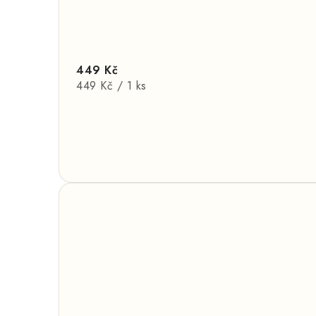
449 Kč
Měrná
449 Kč / 1 ks
cena: