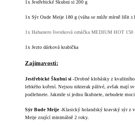
1x
Jestřebické Škubni si 200 g
1x
Sýr Oude Meije 180 g (
váha se může mírně lišit 
1x Habanero švestková omáčka MEDIUM HOT 150 
1x Jezto dárková krabička
Zajímavosti:
Jestřebické Škubni si
-
Drobné klobásky z kvalitníh
lehkého koření. Nejsou nikterak pálivé, avšak mají svoj
podlehnete. Jakmile si jednu škubnete, nebudete moci 
Sýr
Bude
Meije
-
Klasický holandský kravský sýr z 
Meije
zrající
minimálně 2 roky.