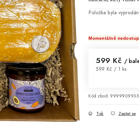
Položka byla vyprodá
Momentálně nedostu
599 Kč
/ bal
Měrná cena:
599 Kč / 1 ks
Kód zboží:
9999909935
Tisk
Zeptat se