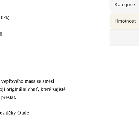
Kategorie
±10%)
Hmotnost
g
o vepřového masa se směsí
i originální chuť, které zajisté
přestat.
vesničky Oude