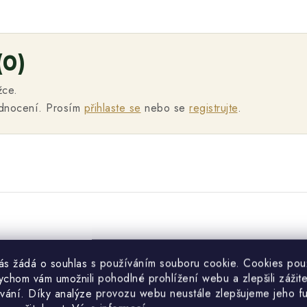
(0)
žce.
odnocení. Prosím
přihlaste se
nebo se
registrujte
.
vás žádá o souhlas s používáním souboru cookie. Cookies po
žce.
ychom vám umožnili pohodlné prohlížení webu a zlepšili zážit
vání. Díky analýze provozu webu neustále zlepšujeme jeho f