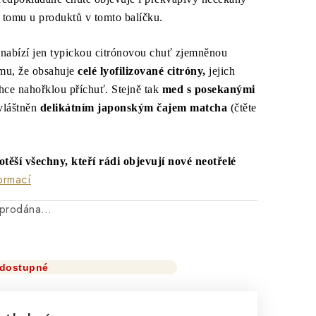
e tomu u produktů v tomto balíčku.
nabízí jen typickou citrónovou chuť zjemněnou
mu, že obsahuje
celé lyofilizované citróny,
jejich
ehce nahořklou příchuť. Stejně tak
med s posekanými
vláštněn
delikátním japonským čajem matcha
(čtěte
otěší všechny, kteří rádi objevují nové neotřelé
ormací
vyprodána…
dostupné