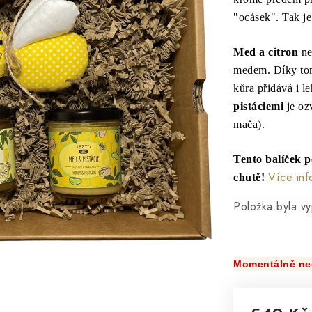
"ocásek". Tak j
Med a citron
ne
medem. Díky to
kůra přidává i l
pistáciemi
je oz
mača).
Tento balíček p
Více inf
chutě!
Položka byla 
Momentálně ne