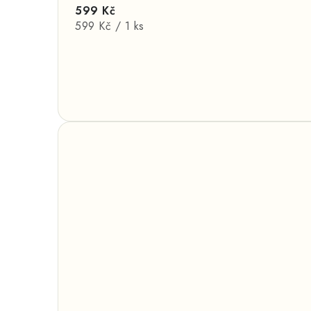
599 Kč
Měrná
599 Kč / 1 ks
cena: