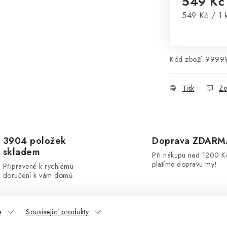
549 K
Měrná cena
549 Kč / 1 
Kód zboží:
9999
Tisk
Ze
3904 položek
Doprava ZDARM
skladem
Při nákupu nad 1200 K
platíme dopravu my!
Připravené k rychlému
doručení k vám domů.
e
Související produkty