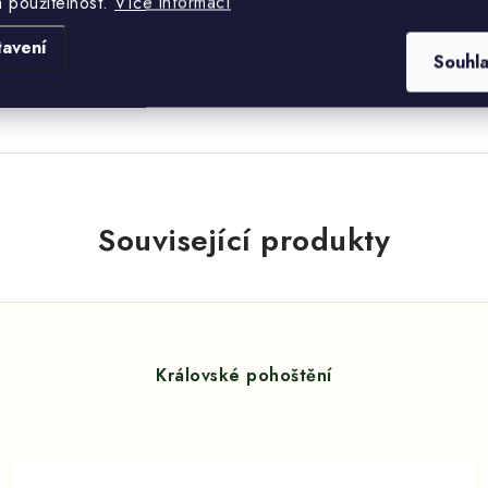
a použitelnost.
Více informací
tavení
Souhl
Související produkty
Královské pohoštění