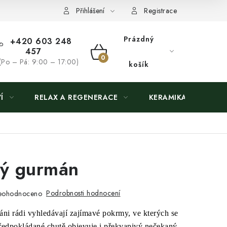
Přihlášení
Registrace
Prázdný
+420 603 248
457
NÁKUPNÍ
(Po – Pá: 9:00 – 17:00)
košík
KOŠÍK
Í
RELAX A REGENERACE
KERAMIKA
ý gurmán
Podrobnosti hodnocení
eohodnoceno
ni rádi vyhledávají zajímavé pokrmy, ve kterých se
edpokládané chutě objevuje i překvapivý nečekaný