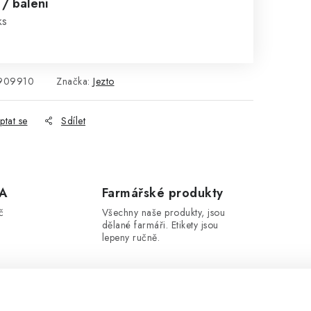
č
/ balení
:
ks
909910
Značka:
Jezto
ptat se
Sdílet
A
Farmářské produkty
č
Všechny naše produkty, jsou
dělané farmáři. Etikety jsou
lepeny ručně.