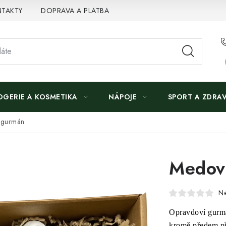
TAKTY
DOPRAVA A PLATBA
OGERIE A KOSMETIKA
NÁPOJE
SPORT A ZDRAV
 gurmán
Medov
N
Opravdoví gurmá
kromě předem př