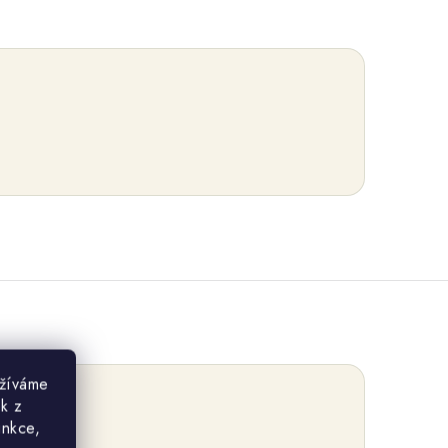
užíváme
ek z
unkce,