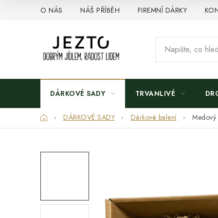
Přejít
O NÁS
NÁŠ PŘÍBĚH
FIREMNÍ DÁRKY
KON
na
obsah
DÁRKOVÉ SADY
TRVANLIVÉ
DR
Domů
DÁRKOVÉ SADY
Dárkové balení
Medový