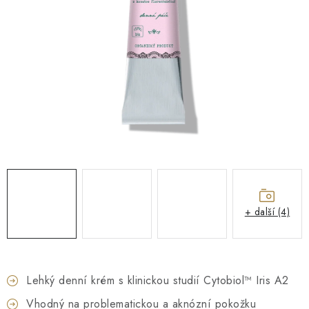
O NÁS
NÁŠ PŘÍBĚH
FIREMNÍ DÁRKY
KONTAKTY
DOPRAVA A PLATBA
+ další (4)
Lehký denní krém s klinickou studií Cytobiol™ Iris A2
Vhodný na problematickou a aknózní pokožku