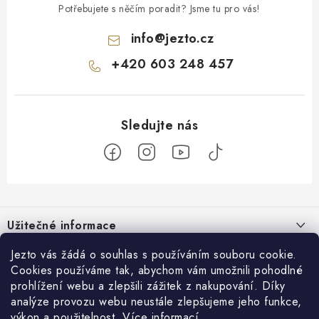
Potřebujete s něčím poradit? Jsme tu pro vás!
info
@
jezto.cz
+420 603 248 457
Z
á
Užitečné informace
p
a
O nás
Jezto vás žádá o souhlas s používáním souboru cookie.
Zákaznický servis
t
Cookies používáme tak, abychom vám umožnili pohodlné
Náš příběh
prohlížení webu a zlepšili zážitek z nakupování. Díky
í
Obchodní podmínky
Přijímáme online platby
analýze provozu webu neustále zlepšujeme jeho funkce,
Firemní dárky
Ochrana osobních údajů
výkon a použitelnost.
Více informací