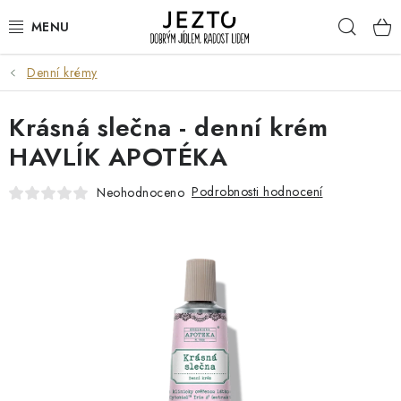
Přejít
Hleda
na
obsah
Denní krémy
DÁRKOVÉ SADY
Krásná slečna - denní krém
TRVANLIVÉ
HAVLÍK APOTÉKA
DROGERIE A KOSMETIKA
Podrobnosti hodnocení
Neohodnoceno
NÁPOJE
SPORT A ZDRAVÍ
RELAX A REGENERACE
KERAMIKA