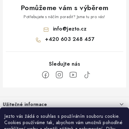
Pomůžeme vám s výběrem
Potřebujete s něčím poradit? Jsme tu pro vás!
info
@
jezto.cz
+420 603 248 457
Z
á
Užitečné informace
p
a
O nás
Jezto vás žádá o souhlas s používáním souboru cookie.
Zákaznický servis
t
Cookies používáme tak, abychom vám umožnili pohodlné
Náš příběh
prohlížení webu a zlepšili zážitek z nakupování. Díky