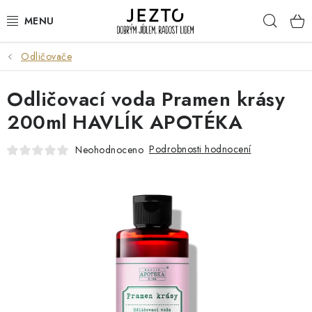
Přejít
Hleda
na
obsah
Odličovače
DÁRKOVÉ SADY
Odličovací voda Pramen krásy
TRVANLIVÉ
200ml HAVLÍK APOTÉKA
DROGERIE A KOSMETIKA
Podrobnosti hodnocení
Neohodnoceno
NÁPOJE
SPORT A ZDRAVÍ
RELAX A REGENERACE
KERAMIKA