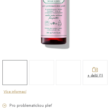
O NÁS
NÁŠ PŘÍBĚH
FIREMNÍ DÁRKY
KONTAKTY
DOPRAVA A PLATBA
+ další (1)
Více informací
Pro problematickou pleť