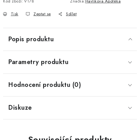
Kód zboží:
V178
Značka:
Havlíkova Apotéka
Tisk
Zeptat se
Sdílet
Popis produktu
Parametry produktu
Hodnocení produktu (0)
Diskuze
Související produkty