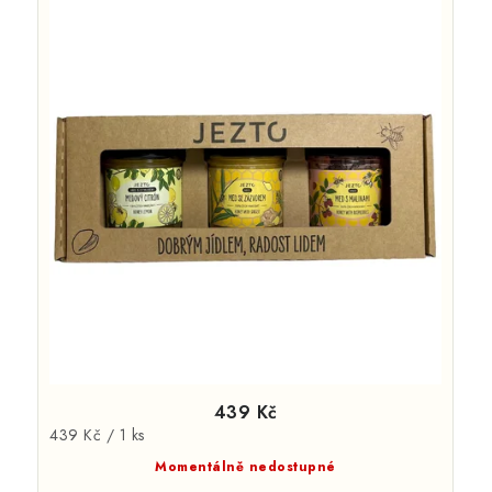
439 Kč
Měrná
439 Kč / 1 ks
cena:
Momentálně nedostupné