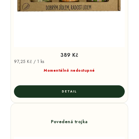
389 Kč
Měrná
97,25 Kč / 1 ks
cena:
Momentálně nedostupné
Povedená trojka