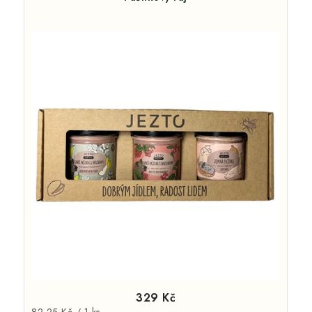
329 Kč
Měrná