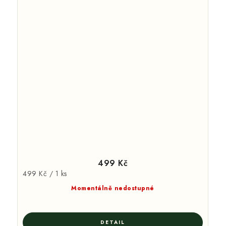
499 Kč
Měrná
499 Kč / 1 ks
cena:
Momentálně nedostupné