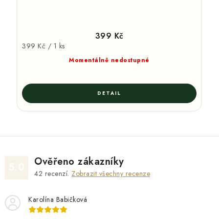
399 Kč
Měrná
399 Kč / 1 ks
cena:
Momentálně nedostupné
Ověřeno zákazníky
5.0
42
recenzí.
Zobrazit všechny recenze
Karolína Babičková