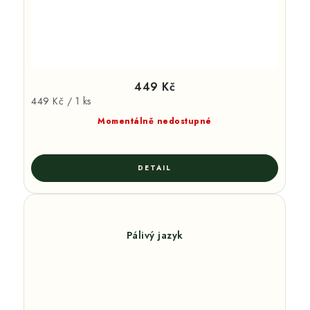
449 Kč
Měrná
449 Kč / 1 ks
cena:
Momentálně nedostupné
Pálivý jazyk