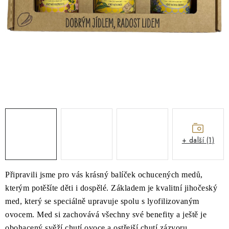
O NÁS
NÁŠ PŘÍBĚH
FIREMNÍ DÁRKY
KONTAKTY
DOPRAVA A PLATBA
+ další (1)
Připravili jsme pro vás krásný balíček ochucených medů,
kterým potěšíte děti i dospělé. Základem je kvalitní jihočeský
med, který se speciálně upravuje spolu s lyofilizovaným
ovocem. Med si zachovává všechny své benefity a ještě je
obohacený svěží chutí ovoce a ostřejší chutí zázvoru.