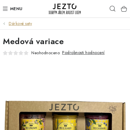
Přejít
Hleda
na
obsah
Dárkové sety
DÁRKOVÉ SADY
Medová variace
TRVANLIVÉ
Podrobnosti hodnocení
Neohodnoceno
DROGERIE A KOSMETIKA
NÁPOJE
SPORT A ZDRAVÍ
RELAX A REGENERACE
KERAMIKA