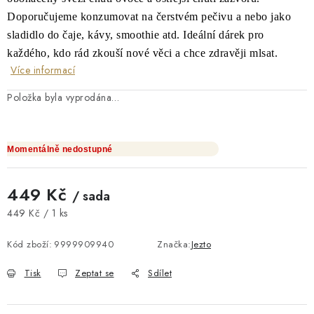
Doporučujeme konzumovat na čerstvém pečivu a nebo jako
sladidlo do čaje, kávy, smoothie atd. Ideální dárek pro
každého, kdo rád zkouší nové věci a chce zdravěji mlsat.
Více informací
Položka byla vyprodána…
Momentálně nedostupné
449 Kč
/ sada
Měrná cena:
449 Kč / 1 ks
Kód zboží:
9999909940
Značka:
Jezto
Tisk
Zeptat se
Sdílet