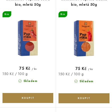
O NÁS
NÁŠ PŘÍBĚH
FIREMNÍ DÁRKY
KONTAKTY
o
r
bio, mletá 50g
bio, mletá 50g
DOPRAVA A PLATBA
d
o
Bio
Bio
u
d
k
u
t
k
ů
t
ů
75 Kč
75 Kč
/ ks
/ ks
Měrná
150 Kč / 100 g
Měrná
150 Kč / 100 g
cena:
cena:
Skladem
Skladem