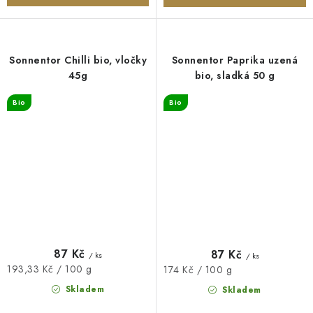
Sonnentor Chilli bio, vločky
Sonnentor Paprika uzená
45g
bio, sladká 50 g
Bio
Bio
87 Kč
87 Kč
/ ks
/ ks
Měrná
193,33 Kč / 100 g
Měrná
174 Kč / 100 g
cena:
cena:
Skladem
Skladem