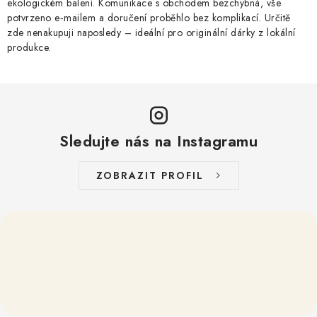
ekologickém balení. Komunikace s obchodem bezchybná, vše
v
potvrzeno e‑mailem a doručení proběhlo bez komplikací. Určitě
ý
zde nenakupuji naposledy – ideální pro originální dárky z lokální
produkce.
p
i
s
u
Sledujte nás na Instagramu
ZOBRAZIT PROFIL