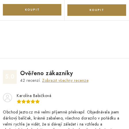
O
v
l
á
d
Ověřeno zákazníky
a
5.0
42
recenzí.
Zobrazit všechny recenze
c
í
Karolína Babičková
p
r
v
Obchod Jezto.cz mě velmi příjemně překvapil. Objednávala jsem
dárkový balíček, krásně zabaleno, všechno dorazilo v pořádku a
k
velmi rychle. Je vidět, že si dávají záležet i na vzhledu a
y