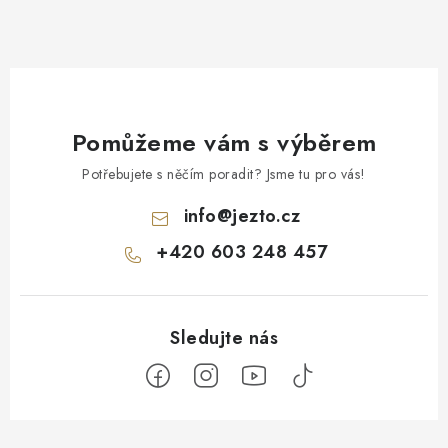
Pomůžeme vám s výběrem
Potřebujete s něčím poradit? Jsme tu pro vás!
info
@
jezto.cz
+420 603 248 457
Z