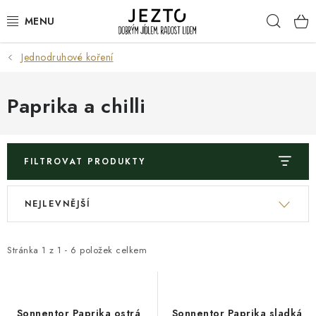
Přejít
Hleda
na
obsah
Jednodruhové koření
DÁRKOVÉ SADY
TRVANLIVÉ
Paprika a chilli
DROGERIE A KOSMETIKA
FILTROVAT PRODUKTY
NÁPOJE
V
Ř
NEJLEVNĚJŠÍ
SPORT A ZDRAVÍ
ý
a
p
z
RELAX A REGENERACE
i
e
Stránka
1
z
1
-
6
položek celkem
s
n
KERAMIKA
p
í
r
p
Sonnentor Paprika ostrá
Sonnentor Paprika sladká