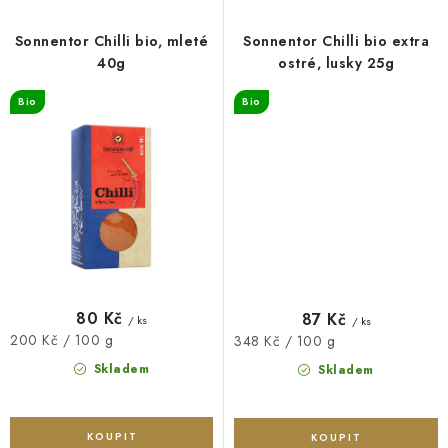
Sonnentor Chilli bio, mleté
Sonnentor Chilli bio extra
40g
ostré, lusky 25g
Bio
Bio
80 Kč
87 Kč
/ ks
/ ks
Měrná
200 Kč / 100 g
Měrná
348 Kč / 100 g
cena:
cena:
Skladem
Skladem