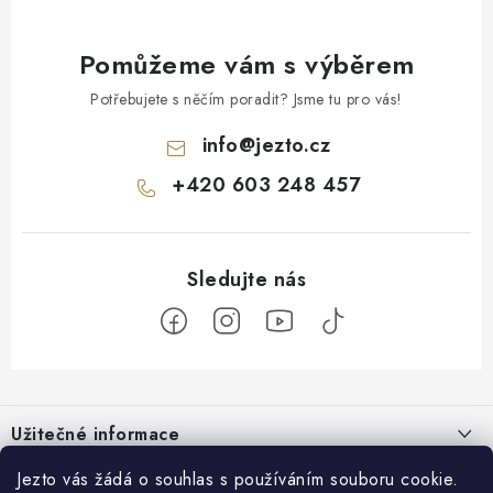
Pomůžeme vám s výběrem
Potřebujete s něčím poradit? Jsme tu pro vás!
info
@
jezto.cz
+420 603 248 457
Z
á
Užitečné informace
p
a
O nás
Jezto vás žádá o souhlas s používáním souboru cookie.
Zákaznický servis