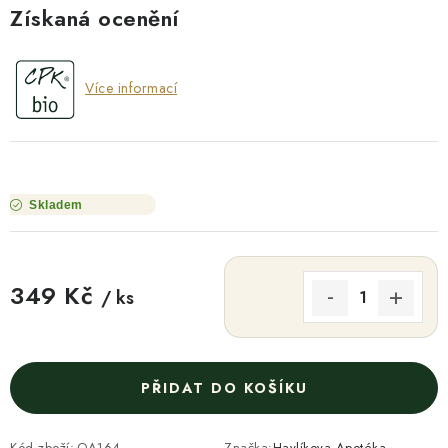
Získaná ocenění
Více informací
Skladem
349 Kč
/ ks
Měrná cena:
PŘIDAT DO KOŠÍKU
Kód zboží:
OA164
Značka:
Havlíkova Apotéka