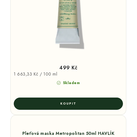
499 Kč
Měrná
1 663,33 Kč / 100 ml
cena:
Skladem
Pleťová maska Metropolitan 50ml HAVLÍK