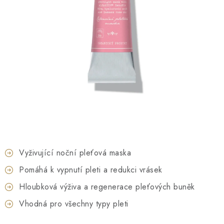
O NÁS
NÁŠ PŘÍBĚH
FIREMNÍ DÁRKY
KONTAKTY
DOPRAVA A PLATBA
Vyživující noční pleťová maska
Pomáhá k vypnutí pleti a redukci vrásek
Hloubková výživa a regenerace pleťových buněk
Vhodná pro všechny typy pleti