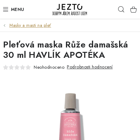
Přejít
Hleda
na
obsah
Masky a masti na pleť
DÁRKOVÉ SADY
Pleťová maska Růže damašská
TRVANLIVÉ
30 ml HAVLÍK APOTÉKA
DROGERIE A KOSMETIKA
Podrobnosti hodnocení
Neohodnoceno
NÁPOJE
SPORT A ZDRAVÍ
RELAX A REGENERACE
KERAMIKA