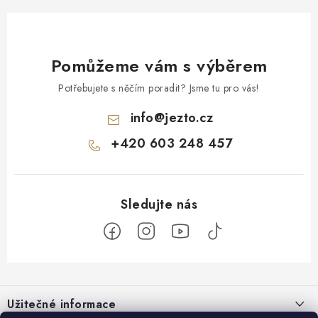
Pomůžeme vám s výběrem
Potřebujete s něčím poradit? Jsme tu pro vás!
info
@
jezto.cz
+420 603 248 457
Z
á
Užitečné informace
p