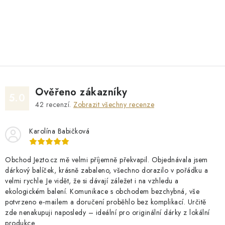
O
v
l
á
d
Ověřeno zákazníky
a
5.0
42
recenzí.
Zobrazit všechny recenze
c
í
Karolína Babičková
p
r
v
Obchod Jezto.cz mě velmi příjemně překvapil. Objednávala jsem
dárkový balíček, krásně zabaleno, všechno dorazilo v pořádku a
k
velmi rychle. Je vidět, že si dávají záležet i na vzhledu a
y
ekologickém balení. Komunikace s obchodem bezchybná, vše
v
potvrzeno e‑mailem a doručení proběhlo bez komplikací. Určitě
ý
zde nenakupuji naposledy – ideální pro originální dárky z lokální
produkce.