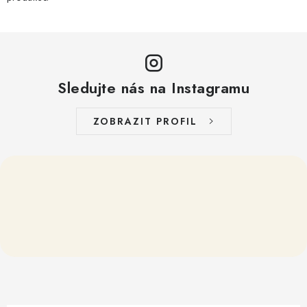
p
i
s
u
Sledujte nás na Instagramu
ZOBRAZIT PROFIL