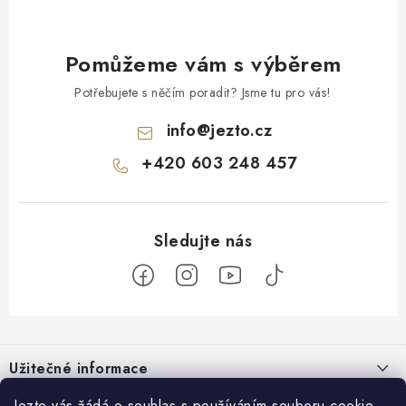
Pomůžeme vám s výběrem
Potřebujete s něčím poradit? Jsme tu pro vás!
info
@
jezto.cz
+420 603 248 457
Z
á
Užitečné informace
p
a
O nás
Jezto vás žádá o souhlas s používáním souboru cookie.