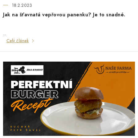
O NÁS
NÁŠ PŘÍBĚH
FIREMNÍ DÁRKY
KONTAKTY
ů
18.2.2023
DOPRAVA A PLATBA
Jak na šťavnatá vepřovou panenku? Je to snadné.
...
Celý článek