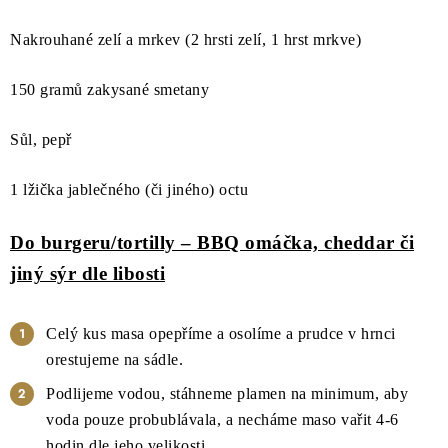
Nakrouhané zelí a mrkev (2 hrsti zelí, 1 hrst mrkve)
150 gramů zakysané smetany
Sůl, pepř
1 lžička jablečného (či jiného) octu
Do burgeru/tortilly – BBQ omáčka, cheddar či
jiný sýr dle libosti
Celý kus masa opepříme a osolíme a prudce v hrnci
orestujeme na sádle.
Podlijeme vodou, stáhneme plamen na minimum, aby
voda pouze probublávala, a necháme maso vařit 4-6
hodin dle jeho velikosti.