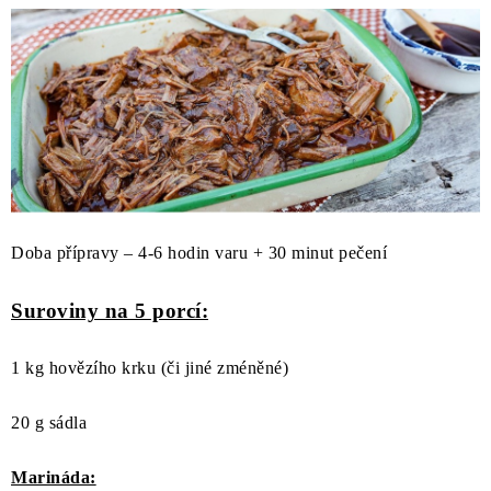
O NÁS
NÁŠ PŘÍBĚH
FIREMNÍ DÁRKY
KONTAKTY
DOPRAVA A PLATBA
Doba přípravy – 4-6 hodin varu + 30 minut pečení
Suroviny na 5 porcí:
1 kg hovězího krku (či jiné zméněné)
20 g sádla
Marináda: