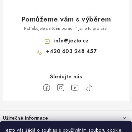
Pomůžeme vám s výběrem
Potřebujete s něčím poradit? Jsme tu pro vás!
info
@
jezto.cz
+420 603 248 457
Z
á
Užitečné informace
p
a
O nás
Jezto vás žádá o souhlas s používáním souboru cookie.