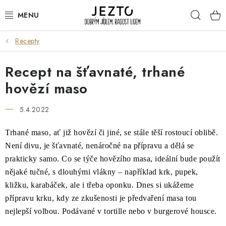
Přejít
Hleda
na
obsah
Recepty
DÁRKOVÉ SADY
Recept na šťavnaté, trhané
TRVANLIVÉ
hovězí maso
DROGERIE A KOSMETIKA
5.4.2022
NÁPOJE
Trhané maso, ať již hovězí či jiné, se stále těší rostoucí oblibě.
Není divu, je šťavnaté, nenáročné na přípravu a dělá se
SPORT A ZDRAVÍ
prakticky samo. Co se týče hovězího masa, ideální bude použít
nějaké tučné, s dlouhými vlákny – například krk, pupek,
RELAX A REGENERACE
kližku, karabáček, ale i třeba oponku. Dnes si ukážeme
přípravu krku, kdy ze zkušenosti je předvaření masa tou
KERAMIKA
nejlepší volbou. Podávané v tortille nebo v burgerové housce.