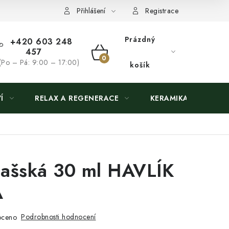
Přihlášení
Registrace
Prázdný
+420 603 248
457
NÁKUPNÍ
(Po – Pá: 9:00 – 17:00)
košík
KOŠÍK
Í
RELAX A REGENERACE
KERAMIKA
ašská 30 ml HAVLÍK
A
Podrobnosti hodnocení
oceno