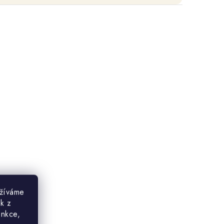
užíváme
ek z
unkce,