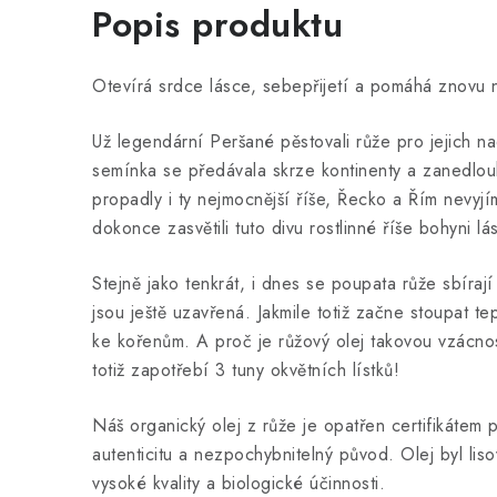
Popis produktu
Otevírá srdce lásce, sebepřijetí a pomáhá znovu n
Už legendární Peršané pěstovali růže pro jejich
semínka se předávala skrze kontinenty a zanedlou
propadly i ty nejmocnější říše, Řecko a Řím nevyj
dokonce zasvětili tuto divu rostlinné říše bohyni lá
Stejně jako tenkrát, i dnes se poupata růže sbíraj
jsou ještě uzavřená. Jakmile totiž začne stoupat tep
ke kořenům. A proč je růžový olej takovou vzácnost
totiž zapotřebí 3 tuny okvětních lístků!
Náš organický olej z růže je opatřen certifikátem p
autenticitu a nezpochybnitelný původ. Olej byl lis
vysoké kvality a biologické účinnosti.