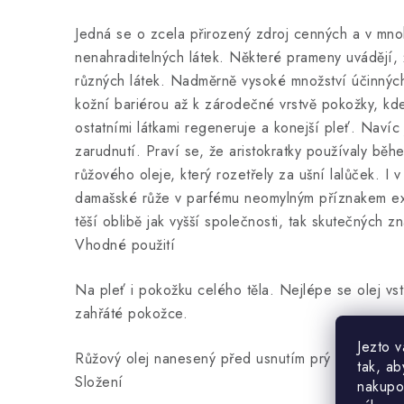
Jedná se o zcela přirozený zdroj cenných a v m
nenahraditelných látek. Některé prameny uvádějí, 
různých látek. Nadměrně vysoké množství účinných
kožní bariérou až k zárodečné vrstvě pokožky, kde
ostatními látkami regeneruje a konejší pleť. Navíc 
zarudnutí. Praví se, že aristokratky používaly bě
růžového oleje, který rozetřely za ušní lalůček. I
damašské růže v parfému neomylným příznakem exkl
těší oblibě jak vyšší společnosti, tak skutečných zn
Vhodné použití
Na pleť i pokožku celého těla. Nejlépe se olej vs
zahřáté pokožce.
Jezto 
Růžový olej nanesený před usnutím prý dokáže při
tak, ab
Složení
nakupo