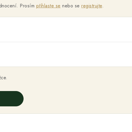
odnocení. Prosím
přihlaste se
nebo se
registrujte
.
žce.