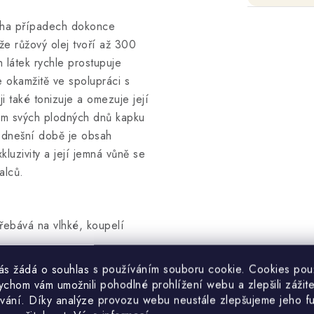
noha případech dokonce
že růžový olej tvoří až 300
 látek rychle prostupuje
 okamžitě ve spolupráci s
ji také tonizuje a omezuje její
hem svých plodných dnů kapku
 v dnešní době je obsah
uzivity a její jemná vůně se
alců.
třebává na vlhké, koupelí
vás žádá o souhlas s používáním souboru cookie. Cookies po
volat růžové sny.
ychom vám umožnili pohodlné prohlížení webu a zlepšili zážit
vání. Díky analýze provozu webu neustále zlepšujeme jeho f