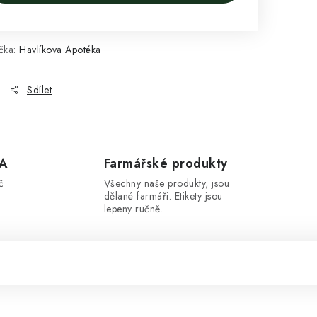
čka:
Havlíkova Apotéka
Sdílet
A
Farmářské produkty
č
Všechny naše produkty, jsou
dělané farmáři. Etikety jsou
lepeny ručně.