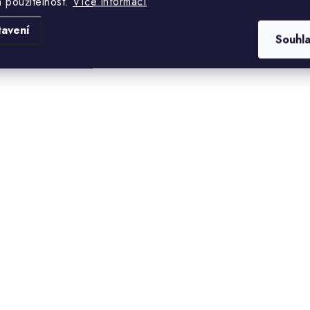
a použitelnost.
Více informací
ower Oil, Tocopherol,
tavení
nalool
Souhl