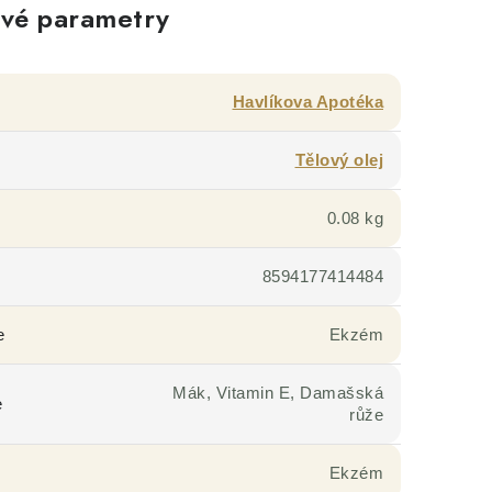
vé parametry
Havlíkova Apotéka
Tělový olej
0.08 kg
8594177414484
e
Ekzém
Mák, Vitamin E, Damašská
e
růže
Ekzém