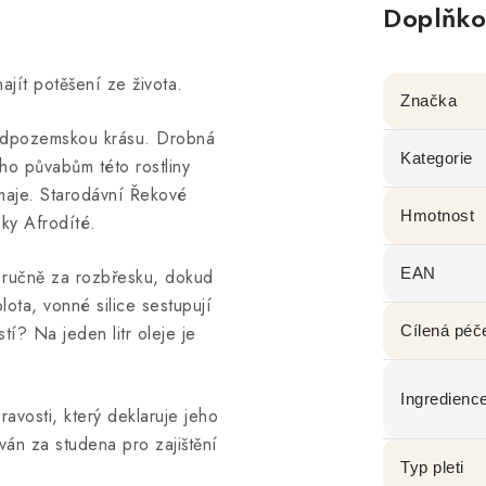
Doplňko
ajít potěšení ze života.
Značka
 nadpozemskou krásu. Drobná
Kategorie
ho půvabům této rostliny
ímaje. Starodávní Řekové
Hmotnost
sky Afrodíté.
EAN
í ručně za rozbřesku, dokud
lota, vonné silice sestupují
í? Na jeden litr oleje je
Cílená péč
Ingredienc
ravosti, který deklaruje jeho
ován za studena pro zajištění
Typ pleti