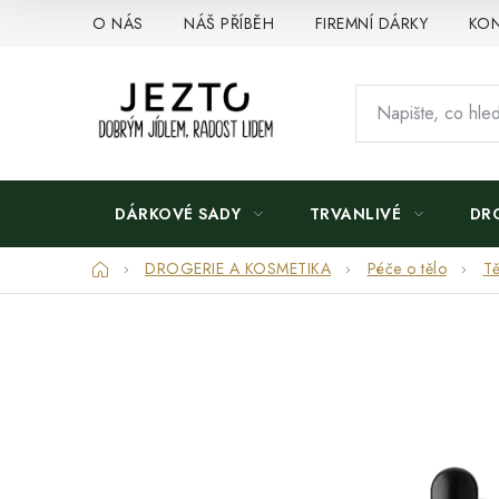
Přejít
O NÁS
NÁŠ PŘÍBĚH
FIREMNÍ DÁRKY
KON
na
obsah
DÁRKOVÉ SADY
TRVANLIVÉ
DR
Domů
DROGERIE A KOSMETIKA
Péče o tělo
Tě