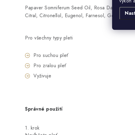
výkon 
Papaver Somniferum Seed Oil, Rosa Damascena Fl
Nas
Citral, Citronellol, Eugenol, Farnesol, Geraniol, Li
Pro všechny typy pleti
Pro suchou pleť
Pro zralou pleť
Vyživuje
Správné použití
1. krok