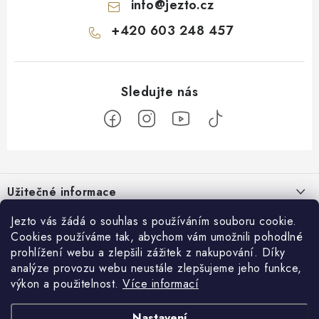
info
@
jezto.cz
+420 603 248 457
Z
á
Užitečné informace
p
a
O nás
Jezto vás žádá o souhlas s používáním souboru cookie.
Zákaznický servis
t
Cookies používáme tak, abychom vám umožnili pohodlné
Náš příběh
prohlížení webu a zlepšili zážitek z nakupování. Díky
í
Obchodní podmínky
Přijímáme online platby
analýze provozu webu neustále zlepšujeme jeho funkce,
Firemní dárky
Ochrana osobních údajů
výkon a použitelnost.
Více informací
Facebook
Kariéra
Doprava & platba
Nastavení