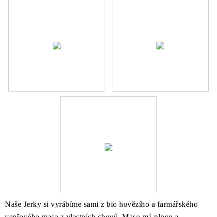
Naše Jerky si vyrábíme sami z bio hovězího a farmářského
vepřového masa z vlastních chovů. Maso má plnou a