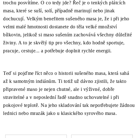
O NÁS
NÁŠ PŘÍBĚH
FIREMNÍ DÁRKY
KONTAKTY
trochu posvítíme. O co tedy jde? Řeč je o tenkých plátcích
masa, které se suší, solí, případně marinují nebo jinak
DOPRAVA A PLATBA
dochucují. Velkým benefitem sušeného masa je, že i při jeho
velmi malé hmotnosti dostanete do těla velké množství
bílkovin, jelikož si maso sušením zachovává všechny důležité
živiny. A to je skvělý tip pro všechny, kdo hodně sportuje,
pracuje, cestuje... a potřebuje doplnit rychle energii.
Teď si pojďme říct něco o historii sušeného masa, která sahá
až k samotným indiánům. Ti totiž už dávno zjistili, že takto
připravené maso je nejen chutné, ale i výživné, dobře
stravitelné a v neposlední řadě snadno uchovatelné i při
pokojové teplotě. Na jeho skladování tak nepotřebujete žádnou
lednici nebo mrazák jako u klasického syrového masa.