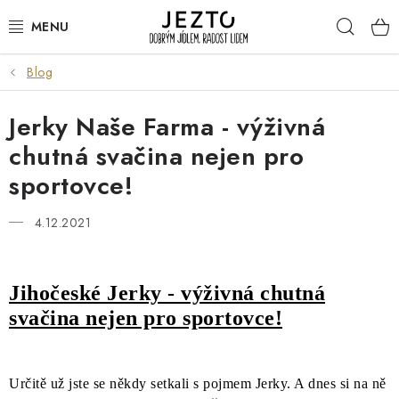
Přejít
Hleda
na
obsah
Blog
DÁRKOVÉ SADY
Jerky Naše Farma - výživná
TRVANLIVÉ
chutná svačina nejen pro
DROGERIE A KOSMETIKA
sportovce!
NÁPOJE
4.12.2021
SPORT A ZDRAVÍ
Jihočeské Jerky - výživná chutná
RELAX A REGENERACE
svačina nejen pro sportovce!
KERAMIKA
Určitě už jste se někdy setkali s pojmem Jerky. A dnes si na ně